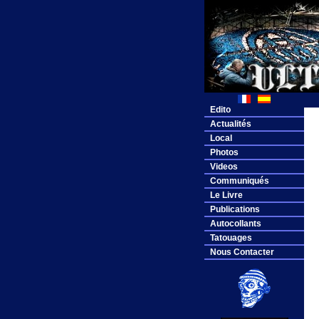
Edito
Actualités
Local
Photos
Videos
Communiqués
Le Livre
Publications
Autocollants
Tatouages
Nous Contacter