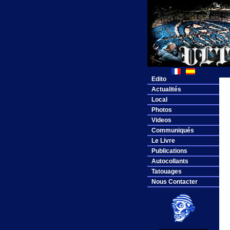
Edito
Actualités
Local
Photos
Videos
Communiqués
Le Livre
Publications
Autocollants
Tatouages
Nous Contacter