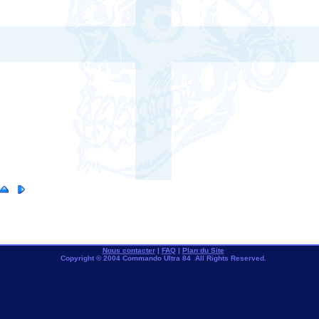
Nous contacter
|
FAQ
|
Plan du Site
Copyright © 2004 Commando Ultra 84 All Rights Reserved.