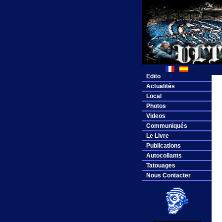
Edito
Actualités
Local
Photos
Videos
Communiqués
Le Livre
Publications
Autocollants
Tatouages
Nous Contacter