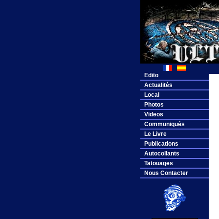
Edito
Actualités
Local
Photos
Videos
Communiqués
Le Livre
Publications
Autocollants
Tatouages
Nous Contacter