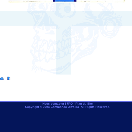
Nous contacter
|
FAQ
|
Plan du Site
Copyright © 2004 Commando Ultra 84 All Rights Reserved.