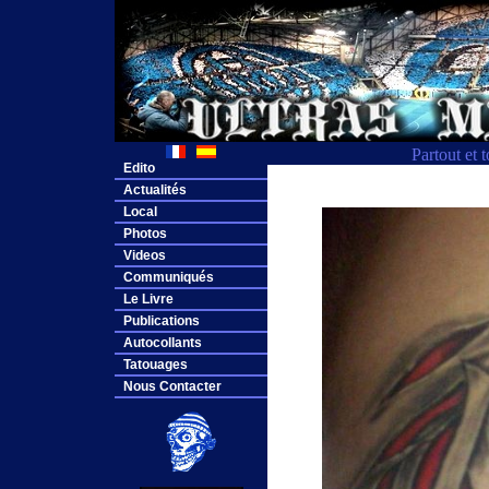
Partout et 
Edito
Actualités
Local
Photos
Videos
Communiqués
Le Livre
Publications
Autocollants
Tatouages
Nous Contacter