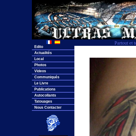
Partout et 
Edito
Actualités
Local
Photos
Videos
Communiqués
Le Livre
Publications
Autocollants
Tatouages
Nous Contacter