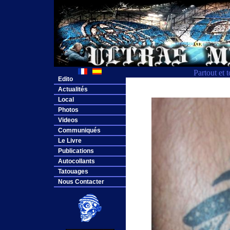
Partout et 
Edito
Actualités
Local
Photos
Videos
Communiqués
Le Livre
Publications
Autocollants
Tatouages
Nous Contacter