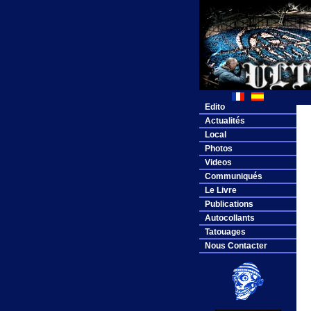
Edito
Actualités
Local
Photos
Videos
Communiqués
Le Livre
Publications
Autocollants
Tatouages
Nous Contacter