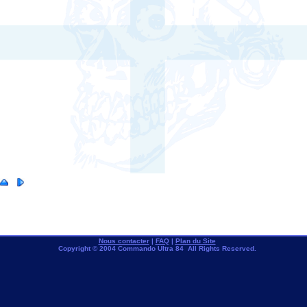
Nous contacter
|
FAQ
|
Plan du Site
Copyright © 2004 Commando Ultra 84 All Rights Reserved.