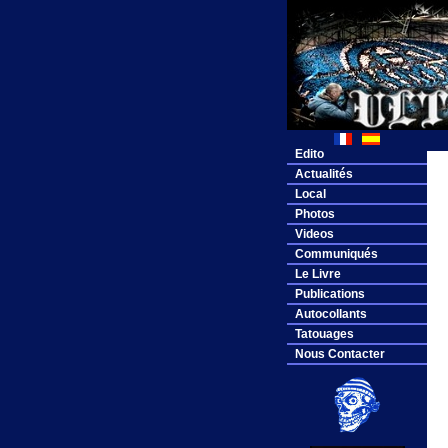
Edito
Actualités
Local
Photos
Videos
Communiqués
Le Livre
Publications
Autocollants
Tatouages
Nous Contacter