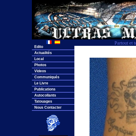
Partout et 
Edito
Actualités
Local
Photos
Videos
Communiqués
Le Livre
Publications
Autocollants
Tatouages
Nous Contacter