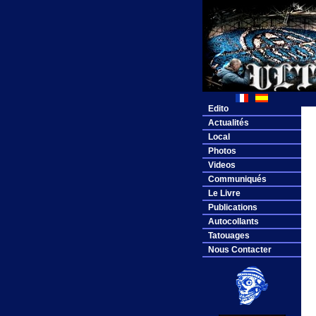
Edito
Actualités
Local
Photos
Videos
Communiqués
Le Livre
Publications
Autocollants
Tatouages
Nous Contacter