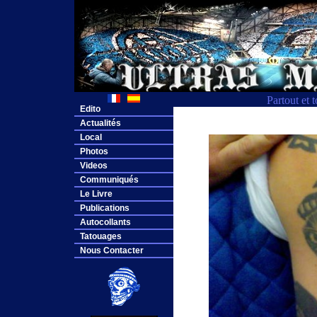
Partout et 
Edito
Actualités
Local
Photos
Videos
Communiqués
Le Livre
Publications
Autocollants
Tatouages
Nous Contacter