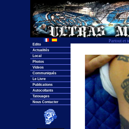
Partout et 
Edito
Actualités
Local
Photos
Videos
Communiqués
Le Livre
Publications
Autocollants
Tatouages
Nous Contacter