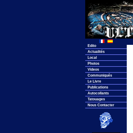
Edito
Actualités
Local
Photos
Videos
Communiqués
Le Livre
Publications
Autocollants
Tatouages
Nous Contacter