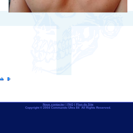
Nous contacter
|
FAQ
|
Plan du Site
Copyright © 2004 Commando Ultra 84 All Rights Reserved.