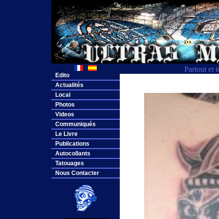
Partout et 
Edito
Actualités
Local
Photos
Videos
Communiqués
Le Livre
Publications
Autocollants
Tatouages
Nous Contacter