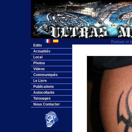
Partout et 
Edito
Actualités
Local
Photos
Videos
Communiqués
Le Livre
Publications
Autocollants
Tatouages
Nous Contacter