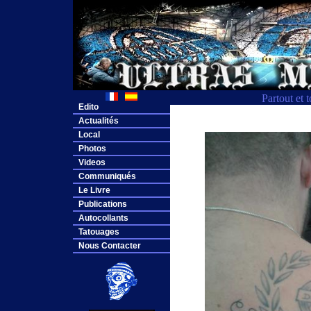
Partout et 
Edito
Actualités
Local
Photos
Videos
Communiqués
Le Livre
Publications
Autocollants
Tatouages
Nous Contacter