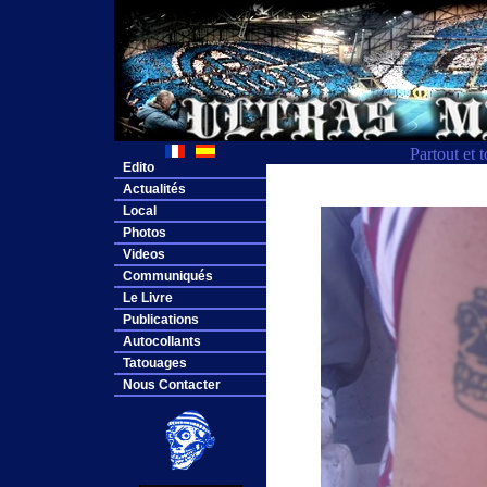
Partout et 
Edito
Actualités
Local
Photos
Videos
Communiqués
Le Livre
Publications
Autocollants
Tatouages
Nous Contacter