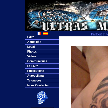
Partout et 
Edito
Actualités
Local
Photos
Videos
Communiqués
Le Livre
Publications
Autocollants
Tatouages
Nous Contacter