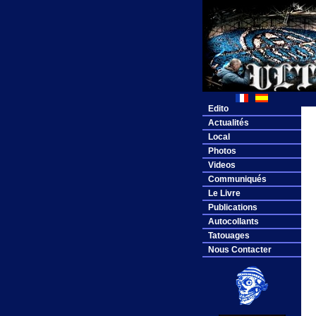
Edito
Actualités
Local
Photos
Videos
Communiqués
Le Livre
Publications
Autocollants
Tatouages
Nous Contacter