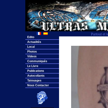
Partout et 
Edito
Actualités
Local
Photos
Videos
Communiqués
Le Livre
Publications
Autocollants
Tatouages
Nous Contacter