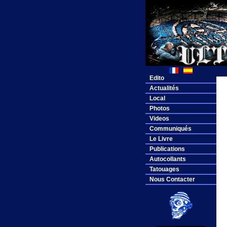
Edito
Actualités
Local
Photos
Videos
Communiqués
Le Livre
Publications
Autocollants
Tatouages
Nous Contacter