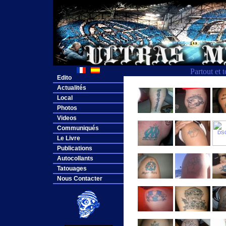
Partout et 
Edito
Actualités
Local
Photos
Videos
Communiqués
Le Livre
Publications
Autocollants
Tatouages
Nous Contacter