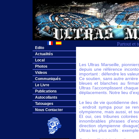
Partout et 
Edito
Actualités
Local
Les Ultras Marseille, pionni
Photos
depuis une référence inconto
Videos
important : défendre les valeur
Ce soutien, sans autre arrière 
Communiqués
bleues et blanches au firmam
Le Livre
Ultras l’accomplissent chaqu
Publications
déplacements. Notre lieu d’expr
Autocollants
Le lieu de vie quotidienne de
Tatouages
; endroit sympa pour se renc
Nous Contacter
olympienne, mais aussi, et sur
Et oui, ces tribunes colorée
innombrables phrases d’enc
direction olympienne divague
Ultras les plus actifs : exemple