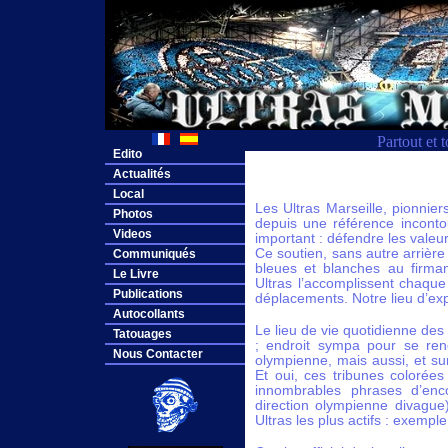
Partout et 
Edito
Actualités
Local
Les Ultras Marseille, pionni
Photos
depuis une référence inconto
Videos
important : défendre les valeur
Ce soutien, sans autre arrière 
Communiqués
bleues et blanches au firmam
Le Livre
Ultras l’accomplissent chaqu
Publications
déplacements. Notre lieu d’expr
Autocollants
Le lieu de vie quotidienne de
Tatouages
; endroit sympa pour se renc
Nous Contacter
olympienne, mais aussi, et sur
Et oui, ces tribunes colorée
innombrables phrases d’enc
direction olympienne divague
Ultras les plus actifs : exemple