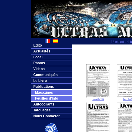
Partout et 
Edito
Actualités
Local
Photos
Videos
Communiqués
Le Livre
Publications
Magazines
Feuilles d'Info
feuille26
feuille
Autocollants
Tatouages
Nous Contacter