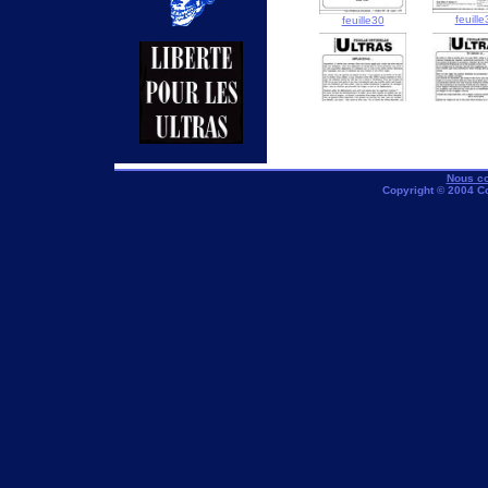
feuille
feuille30
feuille34
feuille
Nous co
Copyright © 2004 C