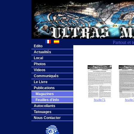
Partout et 
Edito
Actualités
Local
Photos
Videos
Communiqués
Le Livre
Publications
Magazines
Feuilles d'Info
feuille71
feuille
Autocollants
Tatouages
Nous Contacter