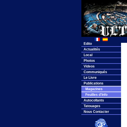
Edito
Actualités
Local
Photos
Videos
Communiqués
Le Livre
Publications
Magazines
Feuilles d'Info
Autocollants
Tatouages
Nous Contacter