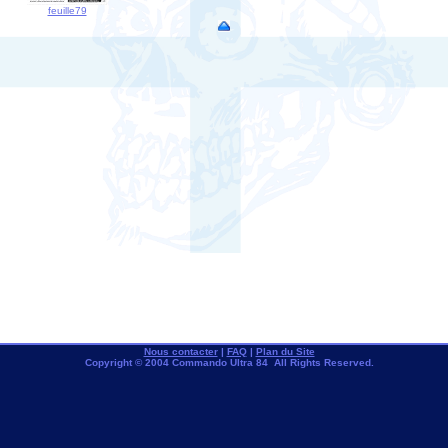
feuille79
Nous contacter
|
FAQ
|
Plan du Site
Copyright © 2004 Commando Ultra 84 All Rights Reserved.