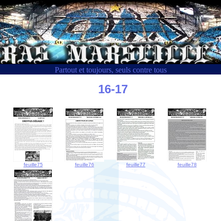
Partout et toujours, seuls contre tous
16-17
feuille75
feuille76
feuille77
feuille78