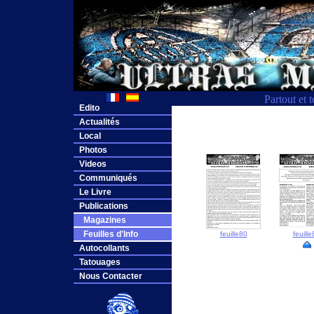
Partout et 
Edito
Actualités
Local
Photos
Videos
Communiqués
Le Livre
Publications
Magazines
Feuilles d'Info
feuille80
feuille
Autocollants
Tatouages
Nous Contacter