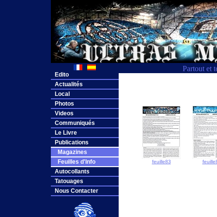
Partout et 
Edito
Actualités
Local
Photos
Videos
Communiqués
Le Livre
Publications
Magazines
Feuilles d'Info
feuille83
feuille
Autocollants
Tatouages
Nous Contacter