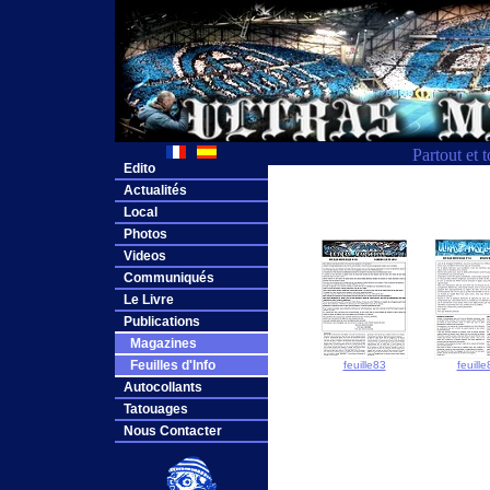
Partout et 
Edito
Actualités
Local
Photos
Videos
Communiqués
Le Livre
Publications
Magazines
Feuilles d'Info
feuille83
feuille
Autocollants
Tatouages
Nous Contacter