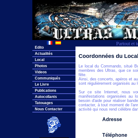
Partout et 
Edito
Actualités
Coordonnées du Loc
Local
Photos
Le local du Commando, situé Bd 
membres des Ultras, que ce soit 
Videos
fête.
Communiqués
Ainsi, des concerts, apéros et au
sont régulièrement organisés au l
Le Livre
Publications
Sur ce site Internet, nous vo
manifestations organisées au lo
Autocollants
besoin d'aide pour réaliser band
Tatouages
contacter, à tout moment de l'ann
Nous Contacter
activité qui nous rend célèbre da
Adresse
Téléphone