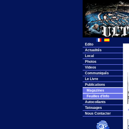
Edito
Actualités
Local
Photos
Videos
Communiqués
Le Livre
Publications
Magazines
Feuilles d'Info
Autocollants
Tatouages
Nous Contacter