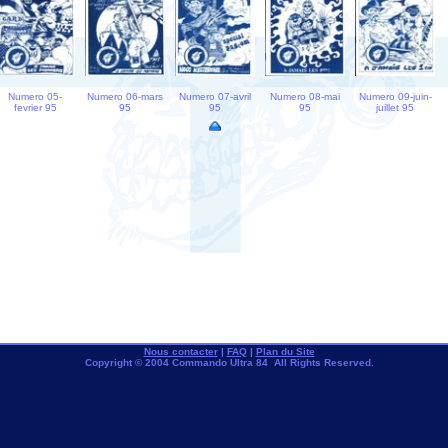
Numero 05-
Numero 06-mars
Numero 07-avril
Numero 08-mai
Numero 09-juin-
fevrier 95
95
95
95
juillet 95
Nous contacter
|
FAQ
|
Plan du Site
Copyright © 2004 Commando Ultra 84 All Rights Reserved.