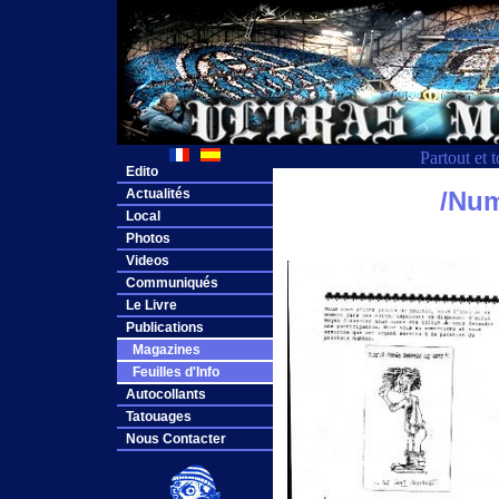
Partout et 
Edito
Actualités
/Num
Local
Photos
Videos
Communiqués
Le Livre
Publications
Magazines
Feuilles d'Info
Autocollants
Tatouages
Nous Contacter