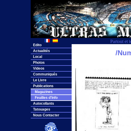
Partout et 
Edito
Actualités
/Num
Local
Photos
Videos
Communiqués
Le Livre
Publications
Magazines
Feuilles d'Info
Autocollants
Tatouages
Nous Contacter