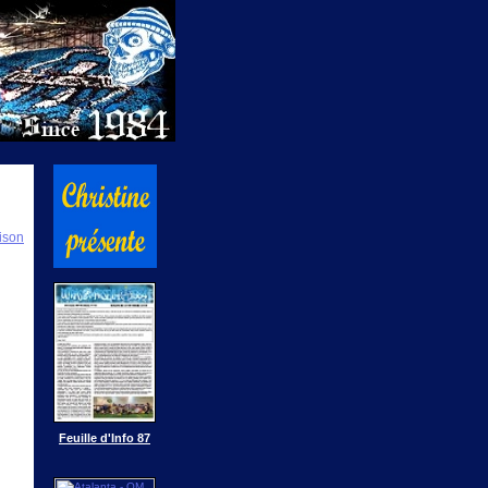
ison
Feuille d'Info 87