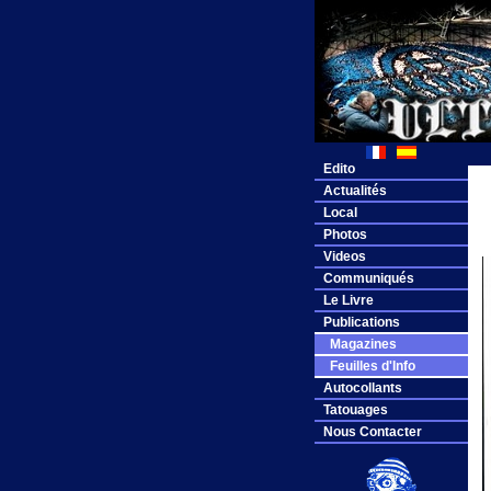
Edito
Actualités
Local
Photos
Videos
Communiqués
Le Livre
Publications
Magazines
Feuilles d'Info
Autocollants
Tatouages
Nous Contacter