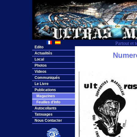
Partout et 
Edito
Actualités
Numero
Local
Photos
Videos
Communiqués
Le Livre
Publications
Magazines
Feuilles d'Info
Autocollants
Tatouages
Nous Contacter