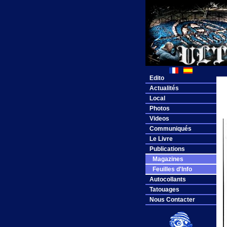
Edito
Actualités
Local
Photos
Videos
Communiqués
Le Livre
Publications
Magazines
Feuilles d'Info
Autocollants
Tatouages
Nous Contacter