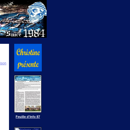
ison
Feuille d'Info 87