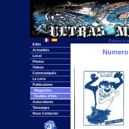
Partout et 
Edito
Actualités
Numero
Local
Photos
Videos
Communiqués
Le Livre
Publications
Magazines
Feuilles d'Info
Autocollants
Tatouages
Nous Contacter