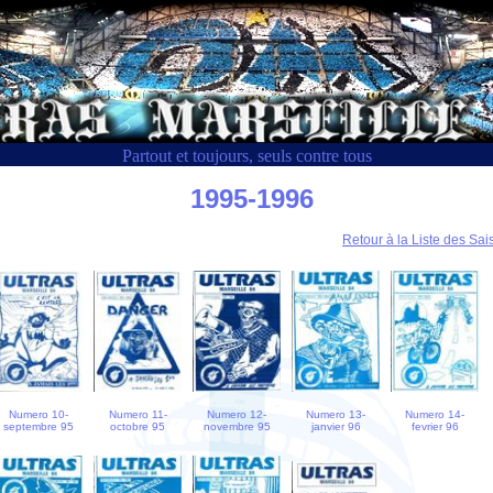
Partout et toujours, seuls contre tous
1995-1996
Retour à la Liste des Sa
Numero 10-
Numero 11-
Numero 12-
Numero 13-
Numero 14-
septembre 95
octobre 95
novembre 95
janvier 96
fevrier 96