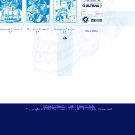
Numero 15-mars
Numero 16-avril
Numero 17-mai
plaquette
96
96
96
Nous contacter
|
FAQ
|
Plan du Site
Copyright © 2004 Commando Ultra 84 All Rights Reserved.