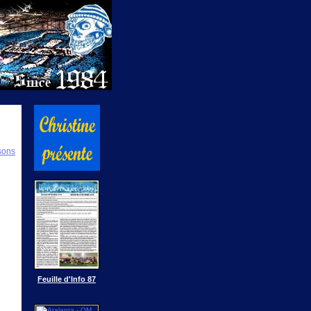
isons
Feuille d'Info 87