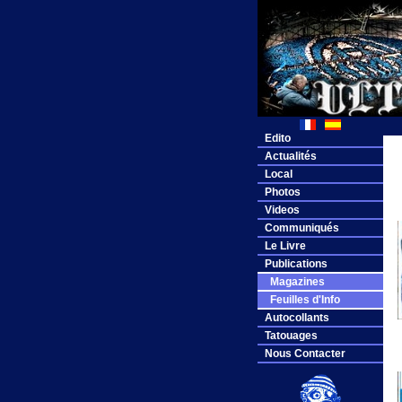
Edito
Actualités
Local
Photos
Videos
Communiqués
Le Livre
Publications
Magazines
Feuilles d'Info
Autocollants
Tatouages
Nous Contacter