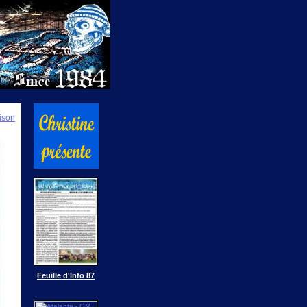
ison
Feuille d'Info 87