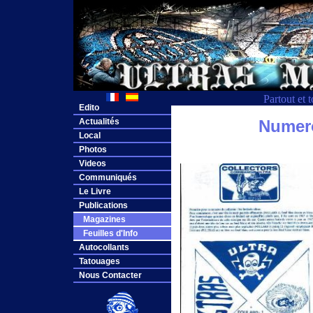
Partout et 
Edito
Actualités
Numero
Local
Photos
Videos
Communiqués
Le Livre
Publications
Magazines
Feuilles d'Info
Autocollants
Tatouages
Nous Contacter