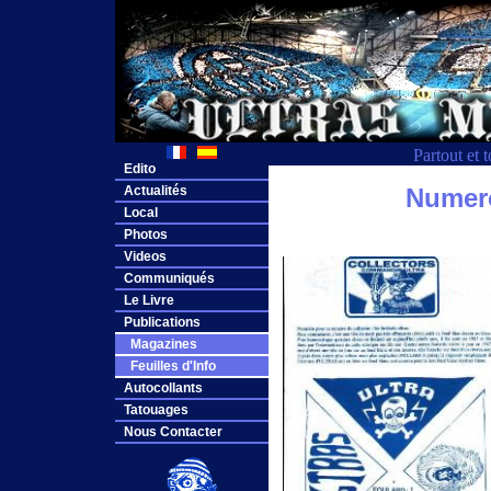
Partout et 
Edito
Actualités
Numero
Local
Photos
Videos
Communiqués
Le Livre
Publications
Magazines
Feuilles d'Info
Autocollants
Tatouages
Nous Contacter