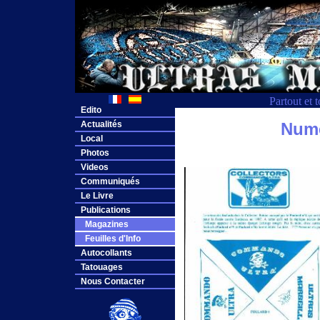
Partout et 
Edito
Actualités
Nume
Local
Photos
Videos
Communiqués
Le Livre
Publications
Magazines
Feuilles d'Info
Autocollants
Tatouages
Nous Contacter