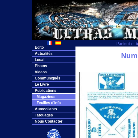
Partout et 
Edito
Actualités
Nume
Local
Photos
Videos
Communiqués
Le Livre
Publications
Magazines
Feuilles d'Info
Autocollants
Tatouages
Nous Contacter