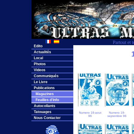
Partout et 
Edito
Actualités
Local
Photos
Videos
Communiqués
Le Livre
Publications
Magazines
Feuilles d'Info
Autocollants
Tatouages
Numero 18-aout
Numero 19-
96
septembre 96
Nous Contacter