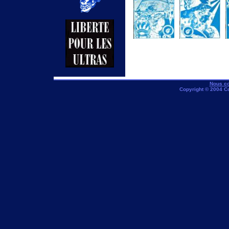
Numero 23-
Numero 24-mars
fevrier 97
97
Nous co
Copyright © 2004 C