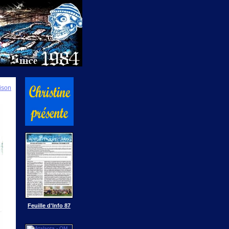
ison
Feuille d'Info 87