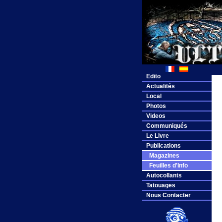
Edito
Actualités
Local
Photos
Videos
Communiqués
Le Livre
Publications
Magazines
Feuilles d'Info
Autocollants
Tatouages
Nous Contacter