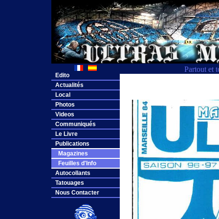
Partout et 
Edito
Actualités
Local
Photos
Videos
Communiqués
Le Livre
Publications
Magazines
Feuilles d'Info
Autocollants
Tatouages
Nous Contacter