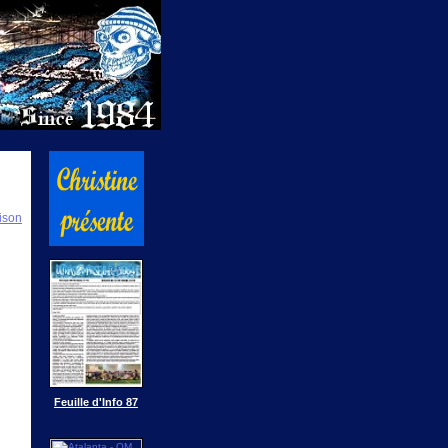
ison
Feuille d'Info 87