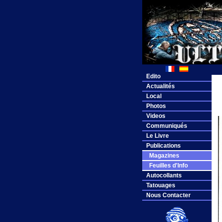
Edito
Actualités
Local
Photos
Videos
Communiqués
Le Livre
Publications
Magazines
Feuilles d'Info
Autocollants
Tatouages
Nous Contacter