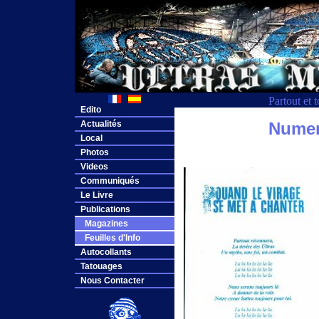
Partout et 
Edito
Actualités
Numero
Local
Photos
Videos
Communiqués
Le Livre
Publications
Magazines
Feuilles d'Info
Autocollants
Tatouages
Nous Contacter